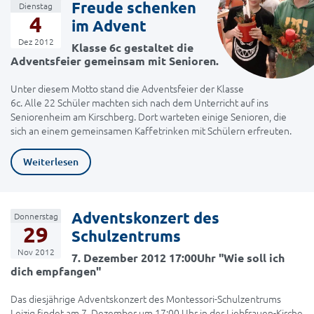
Freude schenken
Dienstag
4
im Advent
Dez 2012
Klasse 6c gestaltet die
Adventsfeier gemeinsam mit Senioren.
Unter diesem Motto stand die Adventsfeier der Klasse
6c. Alle 22 Schüler machten sich nach dem Unterricht auf ins
Seniorenheim am Kirschberg. Dort warteten einige Senioren, die
sich an einem gemeinsamen Kaffetrinken mit Schülern erfreuten.
Weiterlesen
Adventskonzert des
Donnerstag
29
Schulzentrums
Nov 2012
7. Dezember 2012 17:00Uhr "Wie soll ich
dich empfangen"
Das diesjährige Adventskonzert des Montessori-Schulzentrums
Leizig findet am 7. Dezember um 17:00 Uhr in der Liebfrauen-Kirche