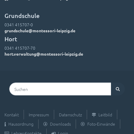
Grundschule
0341 415707-0
grundschule@montessori-leipzig.de
Hort
0341 415707-70
hort.verwaltung@montessori-leipzig.de
Suchen
Kontakt
Impressum
Datenschutz
Leitbild
Hausordnung
Downloads
Foto-Einwände
Lehrer-Kontakte
Login