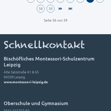
38
39
Seite 36 von 39
Schnellkontakt
Bischöfliches Montessori-Schulzentrum
Leipzig
Alte Salzstraße 61 & 65
04209 Leipzig
www.montessori-leipzig.de
Oberschule und Gymnasium
0341 415707-60