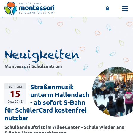
Montessori-Schulzentrum Leipzig
Neuigkeiten
Montessori Schulzentrum
Straßenmusik
Sonntag
15
unterm Hallendach
- ab sofort S-Bahn
Dez 2013
für SchülerCard kostenfrei
nutzbar
Schulbandauftritt im AlleeCenter - Schule wieder ans
S-Bahn-Netz angeschlossen