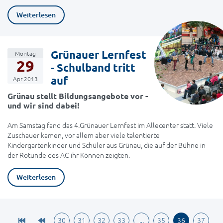
Weiterlesen
Grünauer Lernfest
Montag
29
- Schulband tritt
auf
Apr 2013
Grünau stellt Bildungsangebote vor -
und wir sind dabei!
Am Samstag fand das 4.Grünauer Lernfest im Allecenter statt. Viele
Zuschauer kamen, vor allem aber viele talentierte
Kindergartenkinder und Schüler aus Grünau, die auf der Bühne in
der Rotunde des AC ihr Können zeigten.
Weiterlesen
30
31
32
33
...
35
36
37