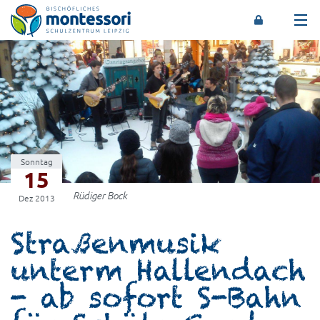
Montessori-Schulzentrum Leipzig
Sonntag
15
Rüdiger Bock
Dez 2013
Straßenmusik
unterm Hallendach
- ab sofort S-Bahn