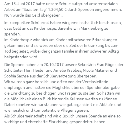
Am 16. Juni 2017 hatte unsere Schule aufgrund unserer sozialen
Arbeit am "Sozialen Tag“ 1.304,50 € durch Spenden eingenommen.
Nun wurde das Geld übergeben...
Im kompletten Schülerrat haben wir gemeinschaftlich beschlossen,
dass Geld an das Kinderhospiz Bärenherz in Markleeberg zu
spenden.
Im Kinderhospiz wird sich um Kinder mit schweren Erkrankungen
gekümmert und sie werden über die Zeit der Erkrankung bis zum
Tod begleitet, wobei der ganzen Familie in ihrem schweren Alltag
beigestanden wird.
Die Spende haben am 20.10.2017 unsere Sekretärin Frau Röger, der
Schulleiter Herr Heider und Amelie Krabbes, Nicola Matzner und
Sophia Sachse aus der Schülervertretung übergeben.
Wir wurden ganz herzlich und offen von der Vereinsleiterin
empfangen und hatten die Möglichkeit bei der Spendenübergabe
die Einrichtung zu besichtigen und Fragen zu stellen. So hatten wir
die Möglichkeit einen Blick hinter die Kulissen werfen zu können.
Dabei konnten wir nur staunen wie gut organisiert die Abläufe und
wie herzlich und kompetent die Pfleger agieren.
Als Schulgemeinschaft sind wir glücklich unsere Spende an eine so
wichtige und ehrenhafte Einrichtung gespendet zu haben.