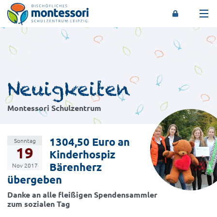
Montessori-Schulzentrum Leipzig
Neuigkeiten
Montessori Schulzentrum
1304,50 Euro an
Sonntag
19
Kinderhospiz
Bärenherz
Nov 2017
übergeben
Danke an alle fleißigen Spendensammler
zum sozialen Tag