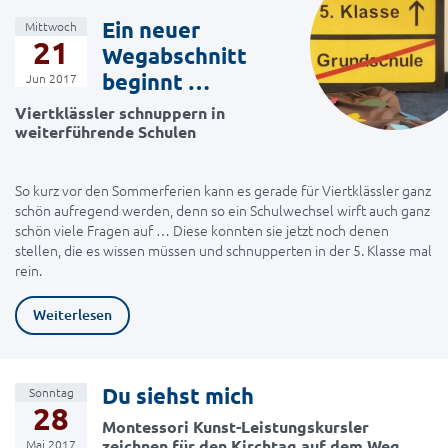
Ein neuer
Mittwoch
21
Wegabschnitt
beginnt …
Jun 2017
Viertklässler schnuppern in
weiterführende Schulen
So kurz vor den Sommerferien kann es gerade für Viertklässler ganz
schön aufregend werden, denn so ein Schulwechsel wirft auch ganz
schön viele Fragen auf … Diese konnten sie jetzt noch denen
stellen, die es wissen müssen und schnupperten in der 5. Klasse mal
rein.
Weiterlesen
Du siehst mich
Sonntag
28
Montessori Kunst-Leistungskursler
zeichnen für den Kirchtag auf dem Weg
Mai 2017