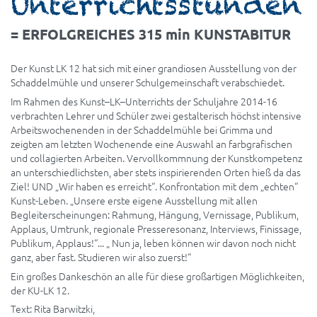
Unterrichtsstunden
= ERFOLGREICHES 315 min KUNSTABITUR
Der Kunst LK 12 hat sich mit einer grandiosen Ausstellung von der
Schaddelmühle und unserer Schulgemeinschaft verabschiedet.
Im Rahmen des Kunst–LK–Unterrichts der Schuljahre 2014-16
verbrachten Lehrer und Schüler zwei gestalterisch höchst intensive
Arbeitswochenenden in der Schaddelmühle bei Grimma und
zeigten am letzten Wochenende eine Auswahl an farbgrafischen
und collagierten Arbeiten. Vervollkommnung der Kunstkompetenz
an unterschiedlichsten, aber stets inspirierenden Orten hieß da das
Ziel! UND „Wir haben es erreicht“. Konfrontation mit dem „echten“
Kunst-Leben. „Unsere erste eigene Ausstellung mit allen
Begleiterscheinungen: Rahmung, Hängung, Vernissage, Publikum,
Applaus, Umtrunk, regionale Presseresonanz, Interviews, Finissage,
Publikum, Applaus!“... „ Nun ja, leben können wir davon noch nicht
ganz, aber fast. Studieren wir also zuerst!“
Ein großes Dankeschön an alle für diese großartigen Möglichkeiten,
der KU-LK 12.
Text: Rita Barwitzki,