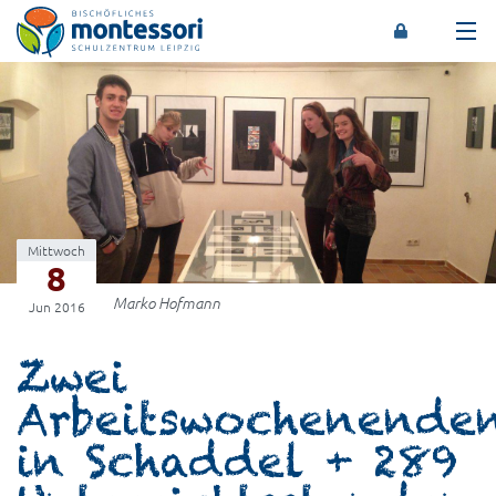
Montessori-Schulzentrum Leipzig
Mittwoch
8
Marko Hofmann
Jun 2016
Zwei
Arbeitswochenende
in Schaddel + 289