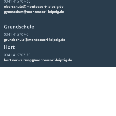
0341 415707-60
oberschule@montessori-leipzig.de
gymnasium@montessori-leipzig.de
Grundschule
0341 415707-0
grundschule@montessori-leipzig.de
Hort
0341 415707-70
hort.verwaltung@montessori-leipzig.de
Suchen
Kontakt
Impressum
Datenschutz
Leitbild