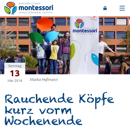
Montessori-Schulzentrum Leipzig
Sonntag
13
Marko Hofmann
Mär 2016
Rauchende Köpfe
kurz vorm
Wochenende