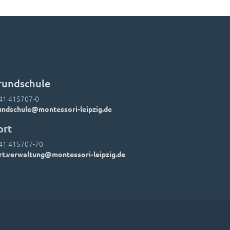
rundschule
41 415707-0
undschule@montessori-leipzig.de
ort
41 415707-70
rt.verwaltung@montessori-leipzig.de