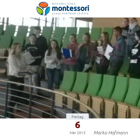
Montessori-Schulzentrum Leipzig
Freitag
6
Marko Hofmann
Mär 2015