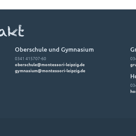
akt
Oberschule und Gymnasium
G
0341 415707-60
03
oberschule@montessori-leipzig.de
gr
gymnasium@montessori-leipzig.de
H
03
ho