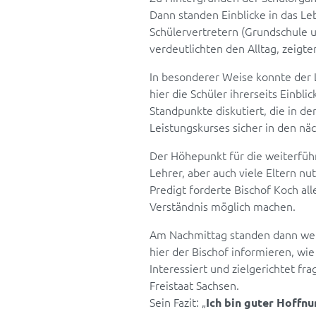
Dann standen Einblicke in das Le
Schülervertretern (Grundschule
verdeutlichten den Alltag, zeigten
In besonderer Weise konnte der L
hier die Schüler ihrerseits Einbl
Standpunkte diskutiert, die in der
Leistungskurses sicher in den n
Der Höhepunkt für die weiterfüh
Lehrer, aber auch viele Eltern nu
Predigt forderte Bischof Koch a
Verständnis möglich machen.
Am Nachmittag standen dann weit
hier der Bischof informieren, wi
Interessiert und zielgerichtet f
Freistaat Sachsen.
Sein Fazit: „
Ich bin guter Hoffn