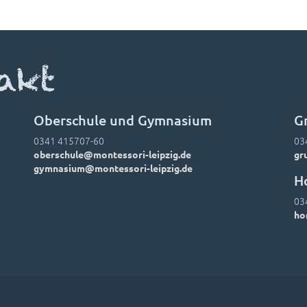
akt
Oberschule und Gymnasium
G
0341 415707-60
03
oberschule@montessori-leipzig.de
gr
gymnasium@montessori-leipzig.de
H
03
ho