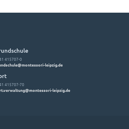
rundschule
41 415707-0
undschule@montessori-leipzig.de
ort
41 415707-70
rt.verwaltung@montessori-leipzig.de