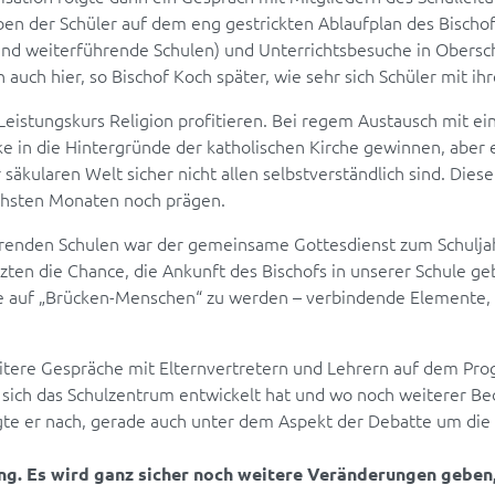
ben der Schüler auf dem eng gestrickten Ablaufplan des Bischo
 und weiterführende Schulen) und Unterrichtsbesuche in Ober
 auch hier, so Bischof Koch später, wie sehr sich Schüler mit ihr
eistungskurs Religion profitieren. Bei regem Austausch mit ei
icke in die Hintergründe der katholischen Kirche gewinnen, aber
 säkularen Welt sicher nicht allen selbstverständlich sind. Dies
ächsten Monaten noch prägen.
renden Schulen war der gemeinsame Gottesdienst zum Schuljah
tzten die Chance, die Ankunft des Bischofs in unserer Schule ge
lle auf „Brücken-Menschen“ zu werden – verbindende Elemente
ere Gespräche mit Elternvertretern und Lehrern auf dem Prog
e sich das Schulzentrum entwickelt hat und wo noch weiterer B
ragte er nach, gerade auch unter dem Aspekt der Debatte um die 
ung. Es wird ganz sicher noch weitere Veränderungen geben,