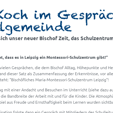
 Koch im Gesprä
ulgemeinde
ch unser neuer Bischof Zeit, das Schulzentrum
et, dass es in Leipzig ein Montessori-Schulzentrum gibt!“
vielen Gesprächen, die dem Bischof Alltag, Höhepunkte und H
and dieser Satz als Zusammenfassung der Erkenntnisse, vor all
steht: "Bischöfliches Maria-Montessori-Schulzentrum Leipzig"!
ag mit einer Andacht und Besuchen im Unterricht (siehe dazu 
n die Bandbreite der Arbeit mit und für die Kinder. Die Atmosp
iel aus Freude und Ernsthaftigkeit beim Lernen wurden sichtb
sation folgte dann ein Gespräch mit Mitgliedern des Schulleit