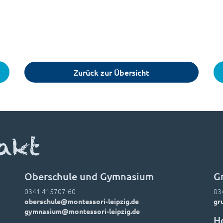
Zurück zur Übersicht
akt
Oberschule und Gymnasium
G
0341 415707-60
03
oberschule@montessori-leipzig.de
gr
gymnasium@montessori-leipzig.de
H