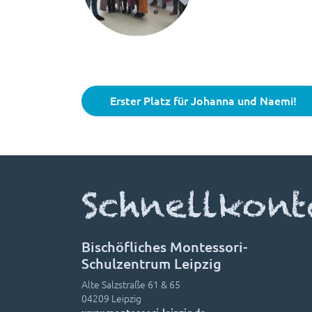
Erster Platz für Johanna und Naemi!
Schnellkont
Bischöfliches Montessori-
Schulzentrum Leipzig
Alte Salzstraße 61 & 65
04209 Leipzig
www.montessori-leipzig.de