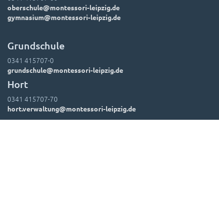
oberschule@montessori-leipzig.de
gymnasium@montessori-leipzig.de
Grundschule
0341 415707-0
grundschule@montessori-leipzig.de
Hort
0341 415707-70
hort.verwaltung@montessori-leipzig.de
Suchen
Kontakt
Impressum
Datenschutz
Leitbild