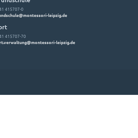
41 415707-0
undschule@montessori-leipzig.de
ort
41 415707-70
rt.verwaltung@montessori-leipzig.de
Einwände
Lehrer-Kontakte