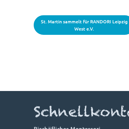
St. Martin sammelt für RANDORI Leipzig
West e.V.
Schnellkont
Bischöfliches Montessori-