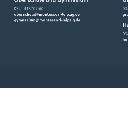
0341 415707-60
03
oberschule@montessori-leipzig.de
gr
gymnasium@montessori-leipzig.de
H
03
ho
Leitbild
Hausordnung
Downloads
Foto-