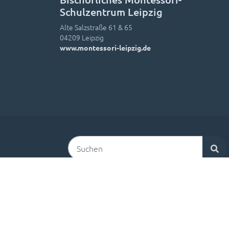
Schulzentrum Leipzig
Alte Salzstraße 61 & 65
04209 Leipzig
www.montessori-leipzig.de
Suchen
Kontakt
Impressum
Datenschutz
Login