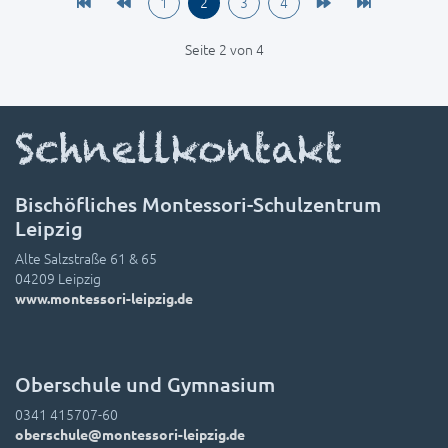
1
2
3
4
Seite 2 von 4
Schnellkontakt
Bischöfliches Montessori-Schulzentrum
Leipzig
Alte Salzstraße 61 & 65
04209 Leipzig
www.montessori-leipzig.de
Oberschule und Gymnasium
0341 415707-60
oberschule@montessori-leipzig.de