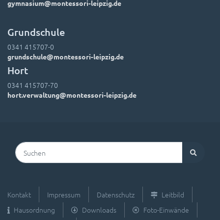
gymnasium@montessori-leipzig.de
Grundschule
0341 415707-0
grundschule@montessori-leipzig.de
Hort
0341 415707-70
hort.verwaltung@montessori-leipzig.de
Suchen
Kontakt
Impressum
Datenschutz
Leitbild
Hausordnung
Downloads
Foto-Einwände