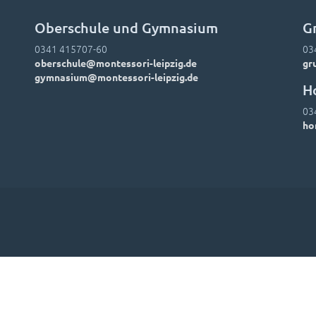
Oberschule und Gymnasium
G
0341 415707-60
03
oberschule@montessori-leipzig.de
gr
gymnasium@montessori-leipzig.de
H
03
ho
Leitbild
Hausordnung
Downloads
Foto-