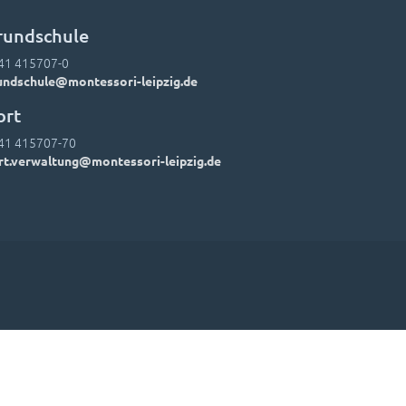
rundschule
41 415707-0
undschule@montessori-leipzig.de
ort
41 415707-70
rt.verwaltung@montessori-leipzig.de
Einwände
Lehrer-Kontakte