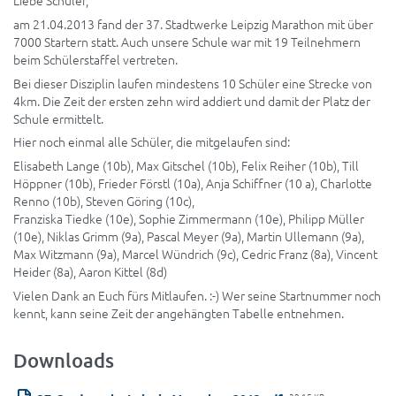
am 21.04.2013 fand der 37. Stadtwerke Leipzig Marathon mit über
7000 Startern statt. Auch unsere Schule war mit 19 Teilnehmern
beim Schülerstaffel vertreten.
Bei dieser Disziplin laufen mindestens 10 Schüler eine Strecke von
4km. Die Zeit der ersten zehn wird addiert und damit der Platz der
Schule ermittelt.
Hier noch einmal alle Schüler, die mitgelaufen sind:
Elisabeth Lange (10b), Max Gitschel (10b), Felix Reiher (10b), Till
Höppner (10b), Frieder Förstl (10a), Anja Schiffner (10 a), Charlotte
Renno (10b), Steven Göring (10c),
Franziska Tiedke (10e), Sophie Zimmermann (10e), Philipp Müller
(10e), Niklas Grimm (9a), Pascal Meyer (9a), Martin Ullemann (9a),
Max Witzmann (9a), Marcel Wündrich (9c), Cedric Franz (8a), Vincent
Heider (8a), Aaron Kittel (8d)
Vielen Dank an Euch fürs Mitlaufen. :-) Wer seine Startnummer noch
kennt, kann seine Zeit der angehängten Tabelle entnehmen.
Downloads