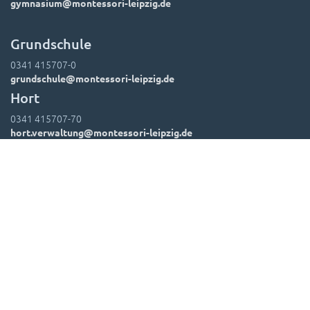
gymnasium@montessori-leipzig.de
Grundschule
0341 415707-0
grundschule@montessori-leipzig.de
Hort
0341 415707-70
hort.verwaltung@montessori-leipzig.de
Suchen
Kontakt
Impressum
Datenschutz
Leitbild
Hausordnung
Downloads
Foto-Einwände