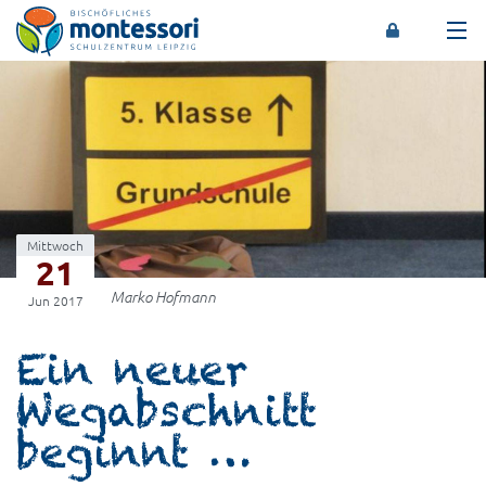
Montessori-Schulzentrum Leipzig
Mittwoch
21
Marko Hofmann
Jun 2017
Ein neuer
Wegabschnitt
beginnt …