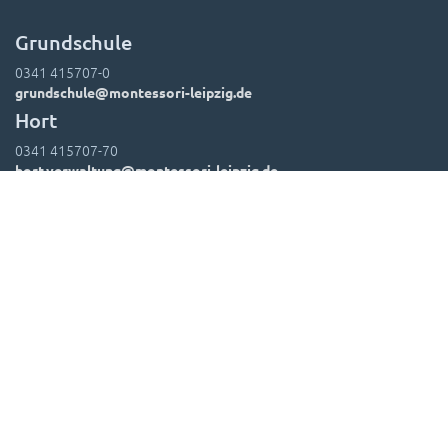
Grundschule
0341 415707-0
grundschule@montessori-leipzig.de
Hort
0341 415707-70
hort.verwaltung@montessori-leipzig.de
Suchen
Kontakt
Impressum
Datenschutz
Leitbild
Hausordnung
Downloads
Foto-Einwände
Lehrer-Kontakte
Login