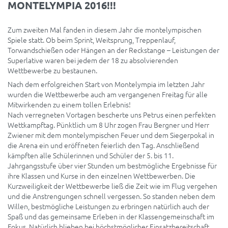
MONTELYMPIA 2016!!!
Zum zweiten Mal fanden in diesem Jahr die montelympischen
Spiele statt. Ob beim Sprint, Weitsprung, Treppenlauf,
Torwandschießen oder Hängen an der Reckstange – Leistungen der
Superlative waren bei jedem der 18 zu absolvierenden
Wettbewerbe zu bestaunen.
Nach dem erfolgreichen Start von Montelympia im letzten Jahr
wurden die Wettbewerbe auch am vergangenen Freitag für alle
Mitwirkenden zu einem tollen Erlebnis!
Nach verregneten Vortagen bescherte uns Petrus einen perfekten
Wettkampftag. Pünktlich um 8 Uhr zogen Frau Bergner und Herr
Zwiener mit dem montelympischen Feuer und dem Siegerpokal in
die Arena ein und eröffneten feierlich den Tag. Anschließend
kämpften alle Schülerinnen und Schüler der 5. bis 11.
Jahrgangsstufe über vier Stunden um bestmögliche Ergebnisse für
ihre Klassen und Kurse in den einzelnen Wettbewerben. Die
Kurzweiligkeit der Wettbewerbe ließ die Zeit wie im Flug vergehen
und die Anstrengungen schnell vergessen. So standen neben dem
Willen, bestmögliche Leistungen zu erbringen natürlich auch der
Spaß und das gemeinsame Erleben in der Klassengemeinschaft im
Fokus. Natürlich blieben bei höchstmöglicher Einsatzbereitschaft