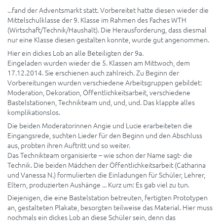
...fand der Adventsmarkt statt. Vorbereitet hatte diesen wieder die
Mittelschulklasse der 9. Klasse im Rahmen des Faches WTH
(Wirtschaft/Technik/Haushalt). Die Herausforderung, dass diesmal
nur eine Klasse diesen gestalten konnte, wurde gut angenommen.
Hier ein dickes Lob an alle Beteiligten der 9a.
Eingeladen wurden wieder die 5. Klassen am Mittwoch, dem
17.12.2014. Sie erschienen auch zahlreich. Zu Beginn der
Vorbereitungen wurden verschiedene Arbeitsgruppen gebildet:
Moderation, Dekoration, Öffentlichkeitsarbeit, verschiedene
Bastelstationen, Technikteam und, und, und. Das klappte alles
komplikationslos.
Die beiden Moderatorinnen Angie und Lucie erarbeiteten die
Eingangsrede, suchten Lieder für den Beginn und den Abschluss
aus, probten ihren Auftritt und so weiter.
Das Technikteam organisierte – wie schon der Name sagt- die
Technik. Die beiden Mädchen der Öffentlichkeitsarbeit (Catharina
und Vanessa N.) formulierten die Einladungen für Schüler, Lehrer,
Eltern, produzierten Aushänge ... Kurz um: Es gab viel zu tun.
Diejenigen, die eine Bastelstation betreuten, fertigten Prototypen
an, gestalteten Plakate, besorgten teilweise das Material. Hier muss
nochmals ein dickes Lob an diese Schüler sein, denn das