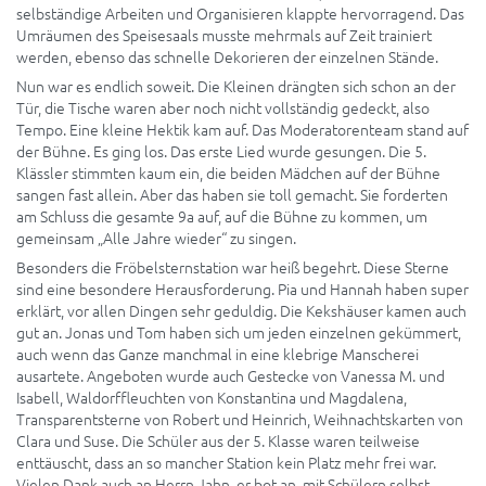
selbständige Arbeiten und Organisieren klappte hervorragend. Das
Umräumen des Speisesaals musste mehrmals auf Zeit trainiert
werden, ebenso das schnelle Dekorieren der einzelnen Stände.
Nun war es endlich soweit. Die Kleinen drängten sich schon an der
Tür, die Tische waren aber noch nicht vollständig gedeckt, also
Tempo. Eine kleine Hektik kam auf. Das Moderatorenteam stand auf
der Bühne. Es ging los. Das erste Lied wurde gesungen. Die 5.
Klässler stimmten kaum ein, die beiden Mädchen auf der Bühne
sangen fast allein. Aber das haben sie toll gemacht. Sie forderten
am Schluss die gesamte 9a auf, auf die Bühne zu kommen, um
gemeinsam „Alle Jahre wieder“ zu singen.
Besonders die Fröbelsternstation war heiß begehrt. Diese Sterne
sind eine besondere Herausforderung. Pia und Hannah haben super
erklärt, vor allen Dingen sehr geduldig. Die Kekshäuser kamen auch
gut an. Jonas und Tom haben sich um jeden einzelnen gekümmert,
auch wenn das Ganze manchmal in eine klebrige Manscherei
ausartete. Angeboten wurde auch Gestecke von Vanessa M. und
Isabell, Waldorffleuchten von Konstantina und Magdalena,
Transparentsterne von Robert und Heinrich, Weihnachtskarten von
Clara und Suse. Die Schüler aus der 5. Klasse waren teilweise
enttäuscht, dass an so mancher Station kein Platz mehr frei war.
Vielen Dank auch an Herrn Jahn, er bot an, mit Schülern selbst