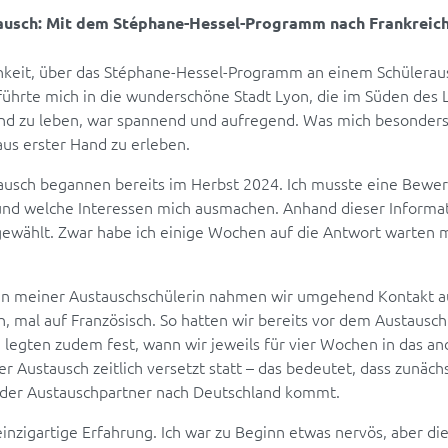
tausch: Mit dem Stéphane-Hessel-Programm nach Frankreic
chkeit, über das Stéphane-Hessel-Programm an einem Schülerau
ührte mich in die wunderschöne Stadt Lyon, die im Süden des L
nd zu leben, war spannend und aufregend. Was mich besonders f
aus erster Hand zu erleben.
ausch begannen bereits im Herbst 2024. Ich musste eine Bewerb
 und welche Interessen mich ausmachen. Anhand dieser Inform
gewählt. Zwar habe ich einige Wochen auf die Antwort warten
en meiner Austauschschülerin nahmen wir umgehend Kontakt a
, mal auf Französisch. So hatten wir bereits vor dem Austausch
legten zudem fest, wann wir jeweils für vier Wochen in das a
Austausch zeitlich versetzt statt – das bedeutet, dass zunäch
er der Austauschpartner nach Deutschland kommt.
einzigartige Erfahrung. Ich war zu Beginn etwas nervös, aber di