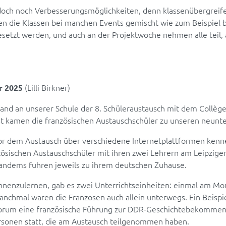
edoch noch Verbesserungsmöglichkeiten, denn klassenübergreife
en die Klassen bei manchen Events gemischt wie zum Beispiel b
tzt werden, und auch an der Projektwoche nehmen alle teil, a
(Lilli Birkner)
r 2025
nd an unserer Schule der 8. Schüleraustausch mit dem Collège 
rst kamen die französischen Austauschschüler zu unseren neunte
vor dem Austausch über verschiedene Internetplattformen ke
ösischen Austauschschüler mit ihren zwei Lehrern am Leipziger
andems fuhren jeweils zu ihrem deutschen Zuhause.
nenzulernen, gab es zwei Unterrichtseinheiten: einmal am Mon
nchmal waren die Franzosen auch allein unterwegs. Ein Beispi
 Forum eine französische Führung zur DDR-Geschichtebekommen
rsonen statt, die am Austausch teilgenommen haben.