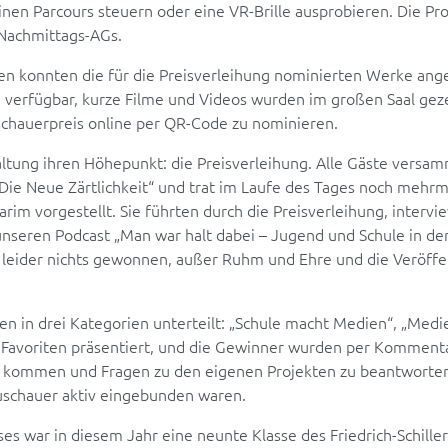
inen Parcours steuern oder eine VR-Brille ausprobieren. Die P
Nachmittags-AGs.
n konnten die für die Preisverleihung nominierten Werke an
 verfügbar, kurze Filme und Videos wurden im großen Saal geze
schauerpreis online per QR-Code zu nominieren.
ltung ihren Höhepunkt: die Preisverleihung. Alle Gäste versamm
„Die Neue Zärtlichkeit“ und trat im Laufe des Tages noch mehr
im vorgestellt. Sie führten durch die Preisverleihung, inter
unseren Podcast „Man war halt dabei – Jugend und Schule in d
 leider nichts gewonnen, außer Ruhm und Ehre und die Veröffe
en in drei Kategorien unterteilt: „Schule macht Medien“, „Med
 Favoriten präsentiert, und die Gewinner wurden per Kommen
u kommen und Fragen zu den eigenen Projekten zu beantworten
 Zuschauer aktiv eingebunden waren.
es war in diesem Jahr eine neunte Klasse des Friedrich-Schill