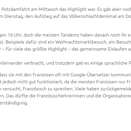
ie Potsdamfahrt am Mittwoch das Highlight war. Es gab aber noch
r am Dienstag, den Aufstieg auf das Völkerschlachtdenkmal am
gegen 16 Uhr, doch die meisten Tandems haben danach noch ihr
 Beispiele dafür sind ein Weihnachtsmarktbesuch, ein Besuch
 – für viele das größte Highlight – das gemeinsame Eislaufen a
miteinander verbracht, und trotzdem gab es einige sprachliche
dass sie mit den Franzosen oft mit Google-Übersetzer kommun
t jedoch nicht gut funktioniert, da die meisten Franzosen nur F
 versucht, Französisch zu sprechen. Viele haben zurückgemeldet
n. Das dürfte die Französischlehrerinnen und die Organisato
erständigung.