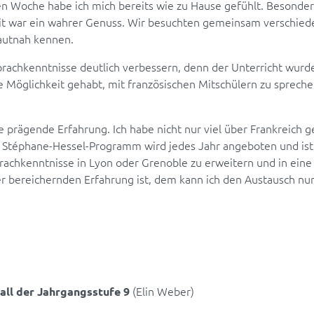
ten Woche habe ich mich bereits wie zu Hause gefühlt. Besonder
eit war ein wahrer Genuss. Wir besuchten gemeinsam verschie
hautnah kennen.
prachkenntnisse deutlich verbessern, denn der Unterricht wurde
 Möglichkeit gehabt, mit französischen Mitschülern zu sprechen
 prägende Erfahrung. Ich habe nicht nur viel über Frankreich 
 Stéphane-Hessel-Programm wird jedes Jahr angeboten und ist 
prachkenntnisse in Lyon oder Grenoble zu erweitern und in ein
ner bereichernden Erfahrung ist, dem kann ich den Austausch n
(Elin Weber)
ball der Jahrgangsstufe 9