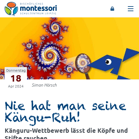
Montessori-Schulzentrum Leipzig
Donnerstag
18
Simon Hörsch
Apr 2024
Nie hat man seine
Kängu-Ruh!
Känguru-Wettbewerb lässt die Köpfe und
Stifte rauchen