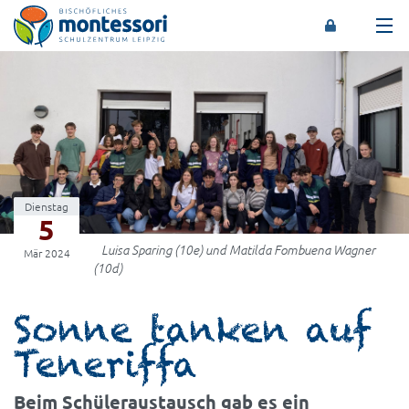
Montessori-Schulzentrum Leipzig
Dienstag
5
Luisa Sparing (10e) und Matilda Fombuena Wagner
Mär 2024
(10d)
Sonne tanken auf
Teneriffa
Beim Schüleraustausch gab es ein