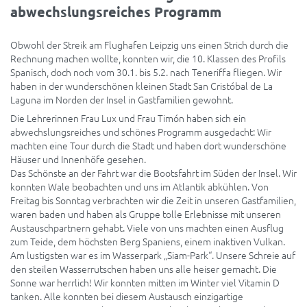
abwechslungsreiches Programm
Obwohl der Streik am Flughafen Leipzig uns einen Strich durch die
Rechnung machen wollte, konnten wir, die 10. Klassen des Profils
Spanisch, doch noch vom 30.1. bis 5.2. nach Teneriffa fliegen. Wir
haben in der wunderschönen kleinen Stadt San Cristóbal de La
Laguna im Norden der Insel in Gastfamilien gewohnt.
Die Lehrerinnen Frau Lux und Frau Timón haben sich ein
abwechslungsreiches und schönes Programm ausgedacht: Wir
machten eine Tour durch die Stadt und haben dort wunderschöne
Häuser und Innenhöfe gesehen.
Das Schönste an der Fahrt war die Bootsfahrt im Süden der Insel. Wir
konnten Wale beobachten und uns im Atlantik abkühlen. Von
Freitag bis Sonntag verbrachten wir die Zeit in unseren Gastfamilien,
waren baden und haben als Gruppe tolle Erlebnisse mit unseren
Austauschpartnern gehabt. Viele von uns machten einen Ausflug
zum Teide, dem höchsten Berg Spaniens, einem inaktiven Vulkan.
Am lustigsten war es im Wasserpark „Siam-Park“. Unsere Schreie auf
den steilen Wasserrutschen haben uns alle heiser gemacht. Die
Sonne war herrlich! Wir konnten mitten im Winter viel Vitamin D
tanken. Alle konnten bei diesem Austausch einzigartige