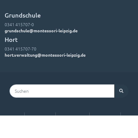
Grundschule
0341 415707-0
grundschule@montessori-leipzig.de
Hort
0341 415707-70
hort.verwaltung@montessori-leipzig.de
Suchen
Kontakt
Impressum
Datenschutz
Leitbild
Hausordnung
Downloads
Foto-Einwände
Lehrer-Kontakte
Login