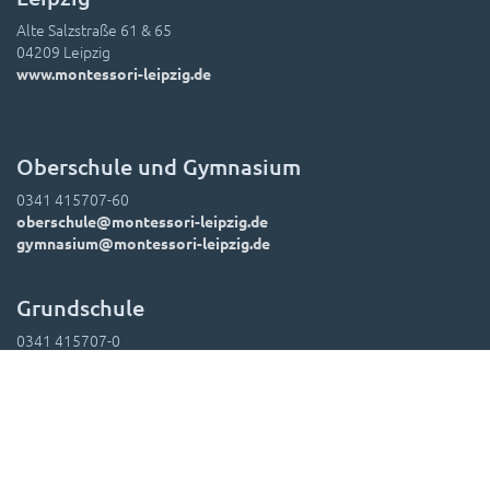
Alte Salzstraße 61 & 65
04209 Leipzig
www.montessori-leipzig.de
Oberschule und Gymnasium
0341 415707-60
oberschule@montessori-leipzig.de
gymnasium@montessori-leipzig.de
Grundschule
0341 415707-0
grundschule@montessori-leipzig.de
Hort
0341 415707-70
hort.verwaltung@montessori-leipzig.de