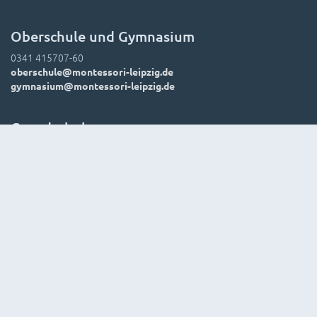
Oberschule und Gymnasium
0341 415707-60
oberschule@montessori-leipzig.de
gymnasium@montessori-leipzig.de
Grundschule
0341 415707-0
grundschule@montessori-leipzig.de
Hort
0341 415707-70
hort.verwaltung@montessori-leipzig.de
Suchen