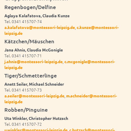
Regenbogen/Delfine
Aglaya Kalafatova, Claudia Kunze
Tel. 0341 415707-74
,
a.kalafatova@montessori-leipzig.de
c.kunze@montessori-
leipzig.de
Kätzchen/Mäuschen
Jana Ahnis, Claudia McGonigle
Tel. 0341 415707-71
,
j.ahnis@montessori-leipzig.de
c.mcgonigle@montessori-
leipzig.de
Tiger/Schmetterlinge
Anett Seiler, Michael Schneider
Tel. 0341 415707-73
,
a.seiler@montessori-leipzig.de
m.schneider@montessori-
leipzig.de
Robben/Pinguine
Uta Winkler, Christopher Hutzsch
Tel. 0341 415707-72
,
u.winkler@montessori-leipzig.de
c.hutzsch@montessori-