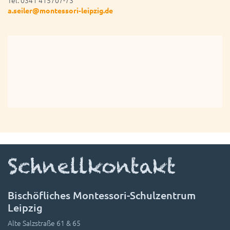
Tel. 0341 415707-73
a.seiler@montessori-leipzig.de
Schnellkontakt
Bischöfliches Montessori-Schulzentrum
Leipzig
Alte Salzstraße 61 & 65