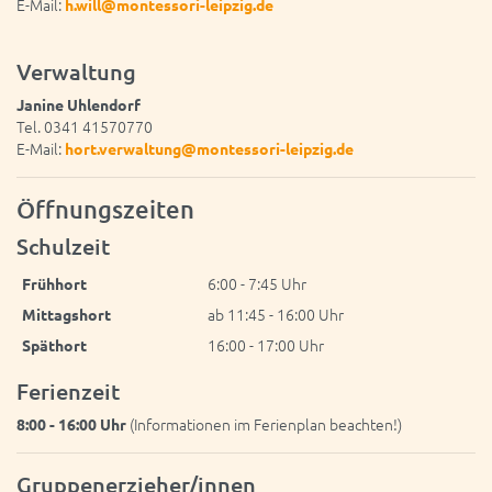
E-Mail:
h.will@montessori-leipzig.de
Verwaltung
Janine Uhlendorf
Tel. 0341 41570770
E-Mail:
hort.verwaltung@montessori-leipzig.de
Öffnungszeiten
Schulzeit
Öffnungszeiten zur Schulzeit
6:00 - 7:45 Uhr
Frühhort
ab 11:45 - 16:00 Uhr
Mittagshort
16:00 - 17:00 Uhr
Späthort
Ferienzeit
(Informationen im Ferienplan beachten!)
8:00 - 16:00 Uhr
Gruppenerzieher/innen