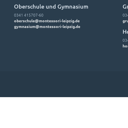
Oberschule und Gymnasium
G
0341 415707-60
03
oberschule@montessori-leipzig.de
gr
gymnasium@montessori-leipzig.de
H
03
ho
Leitbild
Hausordnung
Downloads
Foto-