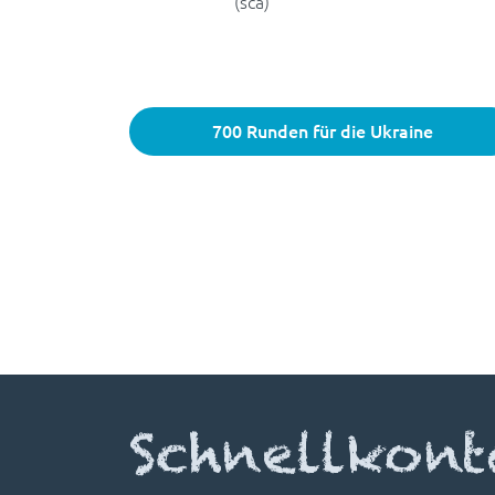
(sca)
700 Runden für die Ukraine
Schnellkont