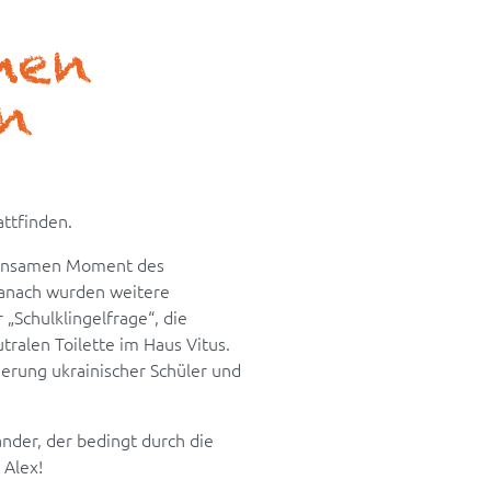
hen
en
ttfinden.
meinsamen Moment des
Danach wurden weitere
„Schulklingelfrage“, die
ralen Toilette im Haus Vitus.
erung ukrainischer Schüler und
der, der bedingt durch die
 Alex!