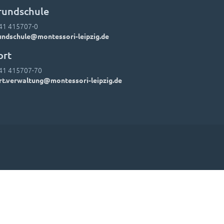
rundschule
41 415707-0
undschule@montessori-leipzig.de
ort
41 415707-70
rt.verwaltung@montessori-leipzig.de
Einwände
Lehrer-Kontakte