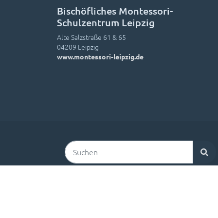
Bischöfliches Montessori-
Schulzentrum Leipzig
Alte Salzstraße 61 & 65
04209 Leipzig
www.montessori-leipzig.de
Suchen
Kontakt
Impressum
Datenschutz
Login