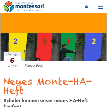
Montessori-Schulzentrum Leipzig
Freitag
6
Rüdiger Bock
Jul 2012
Neues Monte-HA-
Heft
Schüler können unser neues HA-Heft
kaufen!