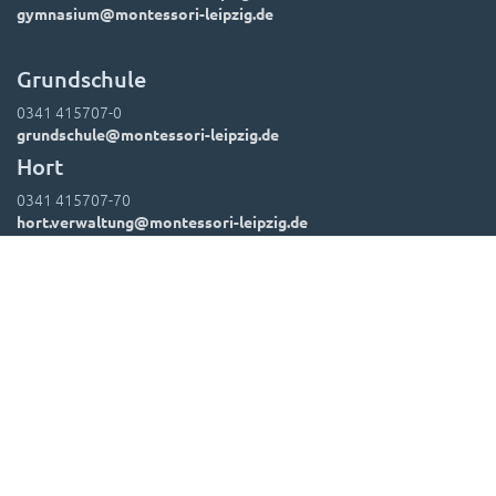
gymnasium@montessori-leipzig.de
Grundschule
0341 415707-0
grundschule@montessori-leipzig.de
Hort
0341 415707-70
hort.verwaltung@montessori-leipzig.de
Suchen
Kontakt
Impressum
Datenschutz
Leitbild
Hausordnung
Downloads
Foto-Einwände