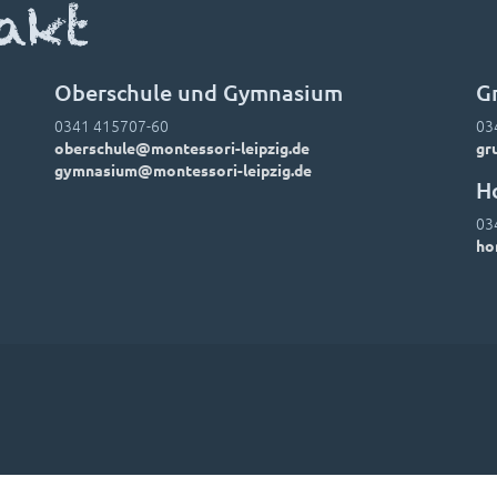
akt
Oberschule und Gymnasium
G
0341 415707-60
03
oberschule@montessori-leipzig.de
gr
gymnasium@montessori-leipzig.de
H
03
ho