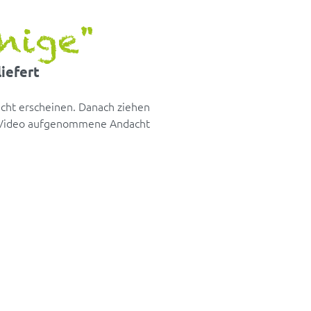
nige"
iefert
acht erscheinen. Danach ziehen
uf Video aufgenommene Andacht