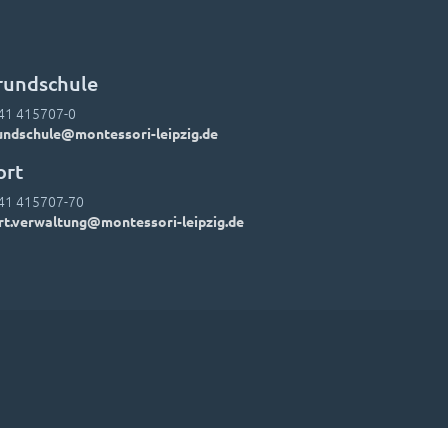
rundschule
41 415707-0
undschule@montessori-leipzig.de
ort
41 415707-70
rt.verwaltung@montessori-leipzig.de