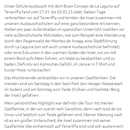
Unser Schüleraustausch mit dem Buen Consejo de La Laguna auf
Teneriffa fand vom 27.01. bis 03.02.25 statt. Sieben Tage
verbrachten wir auf Teneriffa und lernten die Insel zusammen mit
unseren Austauschschülern auf eine ganz besondere Art kennen.
Neben ein paar Aufenthalten im spanischen Unterricht machten wir
viele außerschulische Aktivitäten, wie zum Beispiel eine Wanderung
durch den Regenwald der Montes de Anaga, eine Stadtführung
durch La Laguna (wo sich auch unsere Austauschschule befindet)
oder eine Exkursion in den warmen Süden der Insel, wo wir mit
einem Boot aufs Meer fuhren, um Wale zu beobachten und zu
baden. Definitiv ein komisches Gefühl, im Januar in T-Shirt und
kurzer Hose rumzulaufen!
Das Wochenende verbrachten wir in unseren Gastfamilien. Die
meisten sind am Samstag in den Siam Park (ein riesiger Wasserpark
im Süden) und am Sonntag zum Teide (Vulkan und höchster Berg
der Insel) gefahren.
Mein persönliches Highlight war definitiv die Tour mit meiner
Gastfamilie, in der wir zuerst nach Garachico, dann nach Icod de los
Vinos und letztlich zum Teide gefahren sind. Meiner Meinung nach
ist es ein großer Unterschied, die Insel zusammen mit seiner
Gastfamilie (die einheimisch auf Teneriffa sind und sich auskennen)