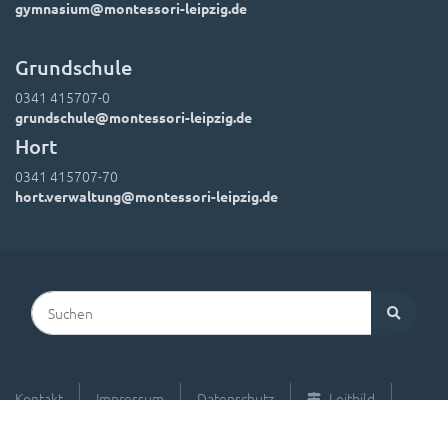
gymnasium@montessori-leipzig.de
Grundschule
0341 415707-0
grundschule@montessori-leipzig.de
Hort
0341 415707-70
hort.verwaltung@montessori-leipzig.de
Suchen
Kontakt
Impressum
Datenschutz
Leitbild
Hausordnung
Downloads
Foto-Einwände